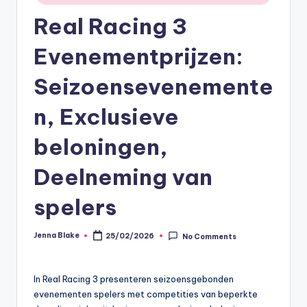
Real Racing 3
Evenementprijzen:
Seizoensevenemente
n, Exclusieve
beloningen,
Deelneming van
spelers
Jenna Blake
25/02/2026
No Comments
Posted
by
In Real Racing 3 presenteren seizoensgebonden
evenementen spelers met competities van beperkte