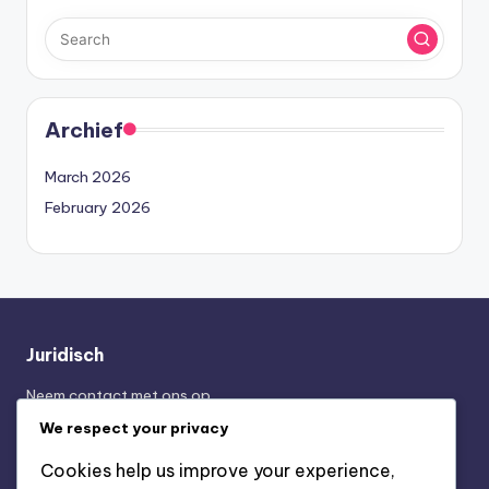
Archief
March 2026
February 2026
Juridisch
Neem contact met ons op
Beleid gegevensbescherming
We respect your privacy
Algemene voorwaarden
Cookies help us improve your experience,
Cookies en tracking