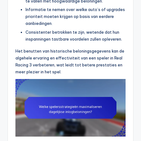
te vallen met hoogwaardige beloningen.
Informatie te nemen over welke auto’s of upgrades
prioriteit moeten krijgen op basis van eerdere
aanbiedingen.
Consistenter betrokken te zijn, wetende dat hun
inspanningen tastbare voordelen zullen opleveren.
Het benutten van historische beloningsgegevens kan de
algehele ervaring en effectiviteit van een speler in Real
Racing 3 verbeteren, wat leidt tot betere prestaties en
meer plezier in het spel.