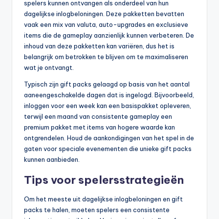
spelers kunnen ontvangen als onderdeel van hun
dagelijkse inlogbeloningen. Deze pakketten bevatten
vaak een mix van valuta, auto-upgrades en exclusieve
items die de gameplay aanzienlijk kunnen verbeteren. De
inhoud van deze pakketten kan variëren, dus het is
belangrijk om betrokken te blijven om te maximaliseren
wat je ontvangt.
Typisch zijn gift packs gelaagd op basis van het aantal
aaneengeschakelde dagen dat is ingelogd. Bijvoorbeeld,
inloggen voor een week kan een basispakket opleveren,
terwijl een maand van consistente gameplay een
premium pakket met items van hogere waarde kan
ontgrendelen. Houd de aankondigingen van het spel in de
gaten voor speciale evenementen die unieke gift packs
kunnen aanbieden.
Tips voor spelersstrategieën
Om het meeste uit dagelijkse inlogbeloningen en gift
packs te halen, moeten spelers een consistente