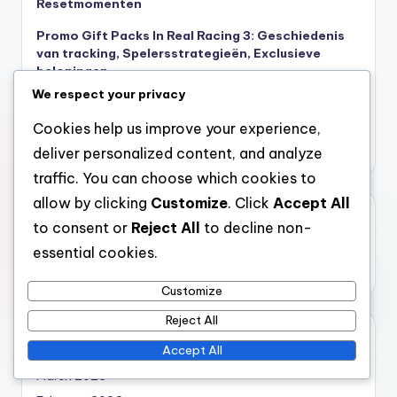
Resetmomenten
Promo Gift Packs In Real Racing 3: Geschiedenis
van tracking, Spelersstrategieën, Exclusieve
beloningen
We respect your privacy
Dagelijkse inlogbeloningen in Real Racing 3:
Integratie van geschenkpakken,
Cookies help us improve your experience,
Beloningsgeschiedenis, Spelersstrategieën
deliver personalized content, and analyze
traffic. You can choose which cookies to
allow by clicking
Customize
. Click
Accept All
Zoeken
to consent or
Reject All
to decline non-
essential cookies.
Customize
Reject All
Archief
Accept All
March 2026