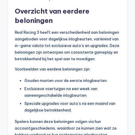
Overzicht van eerdere
beloningen
Real Racing 3 heeft een verscheidenheid aan beloningen
aangeboden voor dagelijkse inlogbeurten, variërend van
in-game valuta tot exclusieve auto’s en upgrades. Deze
beloningen zijn ontworpen om consistente gameplay en
betrokkenheid bij het spel aan te moedigen.
Voorbeelden van eerdere beloningen zijn:
Gouden munten voor de eerste inlogbeurten.
Exclusieve voertuigen na een week van
aaneengeschakelde inlogbeurten.
Speciale upgrades voor auto’s na een maand van
dagelijkse betrokkenheid.
Spelers kunnen deze beloningen volgen via hun
accountgeschiedenis, waardoor ze kunnen zien wat ze
hebben verdiend en hun toekomstige inlogbeurten