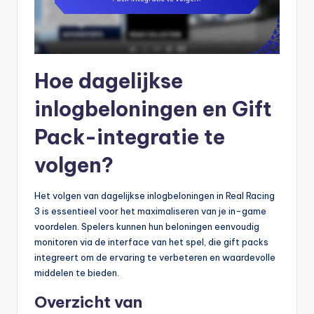
Hoe dagelijkse
inlogbeloningen en Gift
Pack-integratie te
volgen?
Het volgen van dagelijkse inlogbeloningen in Real Racing
3 is essentieel voor het maximaliseren van je in-game
voordelen. Spelers kunnen hun beloningen eenvoudig
monitoren via de interface van het spel, die gift packs
integreert om de ervaring te verbeteren en waardevolle
middelen te bieden.
Overzicht van