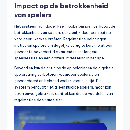
Impact op de betrokkenheid
van spelers
Het systeem van
dagelijkse inlogbeloningen
verhoogt de
betrokkenheid van spelers aanzienlijk door een routine
voor gebruikers te creëren. Regelmatige beloningen
motiveren spelers om dagelijks terug te keren, wat een
gewoonte bevordert die kan leiden tot langere
speelsessies en een grotere investering in het spel.
Bovendien kan de anticipatie op beloningen de algehele
spelervaring verbeteren, waardoor spelers zich
gewaardeerd en beloond voelen voor hun tijd. Dit
systeem behoudt niet alleen huidige spelers, maar kan
ook nieuwe gebruikers aantrekken die de voordelen van
regelmatige deelname zien.