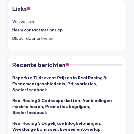
Links
Wie we zijn
Neem contact met ons op
Blader door artikelen
Recente berichten
Beperkte Tijdsevent Prijzen in Real Racing 3:
Evenementgeschiedenis, Prijsvariaties,
Spelerfeedback
Real Racing 3 Cadeaupakketten: Aanbiedingen
maximaliseren, Promoties begrijpen,
Spelerfeedback
Real Racing 3 Dagelijkse Inlogbeloningen:
Weeklange bonussen, Evenementoverlap,