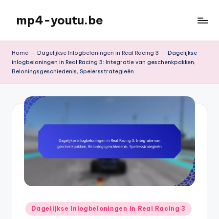
mp4-youtu.be
Skip
to
content
Home
-
Dagelijkse Inlogbeloningen in Real Racing 3
-
Dagelijkse
inlogbeloningen in Real Racing 3: Integratie van geschenkpakken,
Beloningsgeschiedenis, Spelersstrategieën
Posted
Dagelijkse Inlogbeloningen in Real Racing 3
in