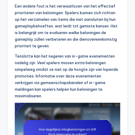
Een andere fout is het verwaarlozen van het effectief
prioriteren van beloningen. Spelers kunnen zich richten
op het verzamelen van items die niet aansluiten bij hun
gameplaybehoeften, wat leidt tot gemiste kansen. Het
is belangrijk om te evalueren welke beloningen de
gameplay zullen verbeteren en die dienovereenkomstig
prioriteit te geven.
Tenslotte kan het negeren van in-game evenementen
nadelig zijn. Veel spelers missen extra beloningen
simpelweg omdat ze niet op de hoogte zijn van lopende
promoties. Informatie over deze evenementen
verkrijgen via gemeenschapskanalen of in-game
meldingen kan spelers helpen hun beloningen te
maximaliseren.