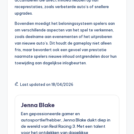
accumuleren die direct invloed hebben op hun
raceprestaties, zoals verbeterde auto’s of snellere
upgrades.
Bovendien moedigt het beloningssysteem spelers aan
om verschillende aspecten van het spel te verkennen,
zoals deelname aan evenementen of het uitproberen
van nieuwe auto’s. Dit houdt de gameplay niet alleen
fris, maar bevordert ook een gevoel van prestatie
naarmate spelers nieuwe inhoud ontgrendelen door hun
toewijding aan dagelijkse inlogbeurten.
Last updated on 18/04/2026
Jenna Blake
Een gepassioneerde gamer en
autosportliefhebber, Jenna Blake duikt diep in
de wereld van Real Racing 3. Met een talent
voor het ontdekken van dagelijkse